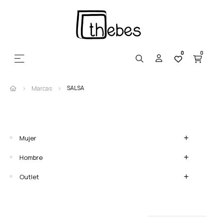
0
0
Navegación de palanca
☰
SALSA
Marcas
Mujer
Hombre
Outlet