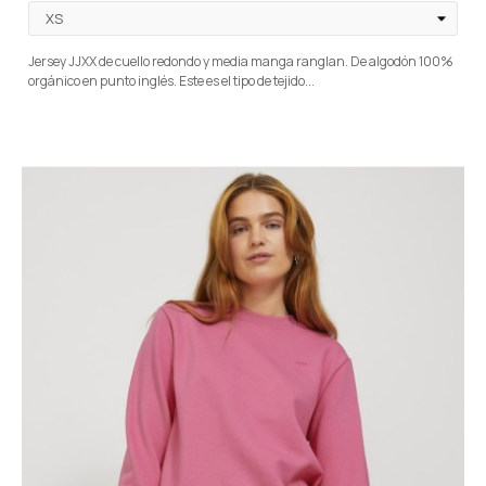
Jersey JJXX de cuello redondo y media manga ranglan. De algodón 100%
orgánico en punto inglés. Este es el tipo de tejido...