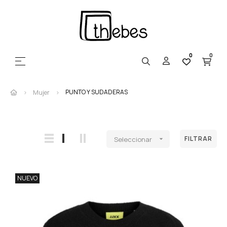
0
0
Navegación de palanca
☰
PUNTO Y SUDADERAS
Mujer
FILTRAR
Seleccionar

NUEVO