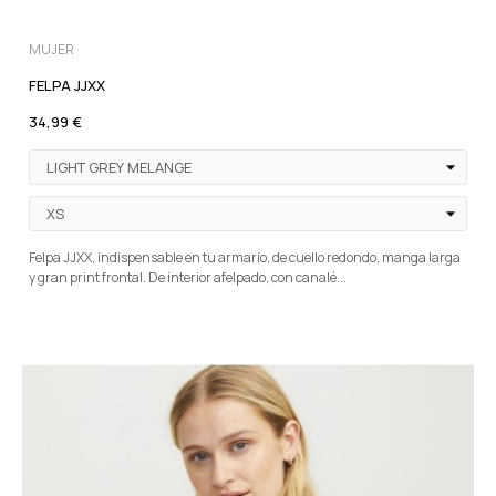
MUJER
FELPA JJXX
34,99 €
Felpa JJXX, indispensable en tu armario, de cuello redondo, manga larga
y gran print frontal. De interior afelpado, con canalé...