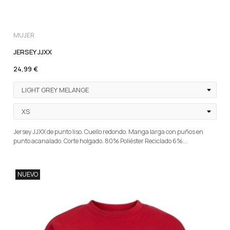
MUJER
JERSEY JJXX
24,99 €
Jersey JJXX de punto liso. Cuello redondo. Manga larga con puños en
punto acanalado. Corte holgado. 80% Poliéster Reciclado 6%...
NUEVO