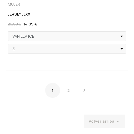
MUJER
JERSEY JJXX
14,99 €
29,99 €

1
2
Volver arriba
