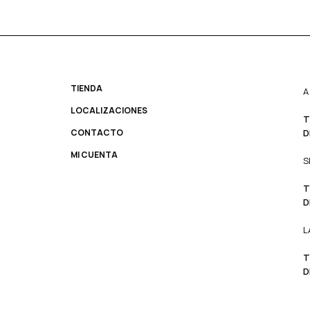
TIENDA
A
LOCALIZACIONES
T
CONTACTO
D
MI CUENTA
S
T
D
L
T
D