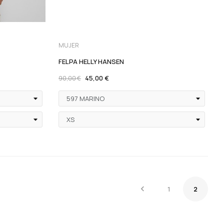
MUJER
FELPA HELLY HANSEN
45,00 €
90,00 €

1
2