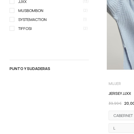
JJXX
(13)
MUSBOMBON
(2)
SYSTEMACTION
(1)
TIFFOSI
(2)
PUNTO Y SUDADERAS
MUJER
JERSEY JJXX
20,0
39,99 €