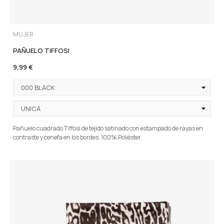
MUJER
PAÑUELO TIFFOSI
9,99 €
Pañuelo cuadrado Tiffosi de tejido satinado con estampado de rayas en
contraste y cenefa en los bordes. 100% Poliéster.