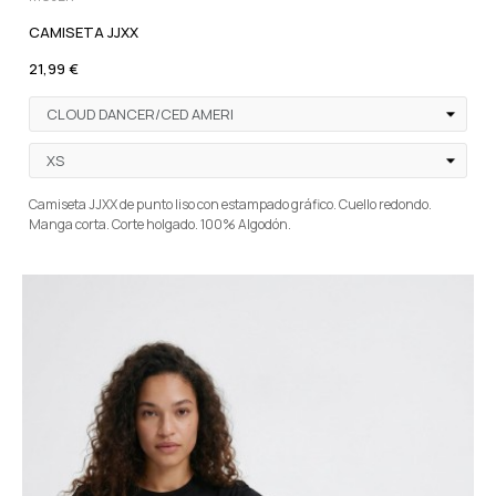
CAMISETA JJXX
21,99 €
Camiseta JJXX de punto liso con estampado gráfico. Cuello redondo.
Manga corta. Corte holgado. 100% Algodón.