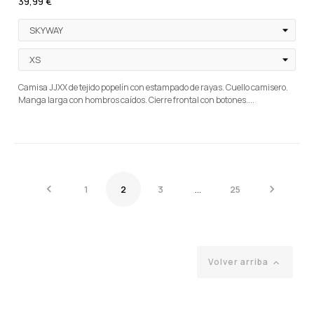
39,99 €
Camisa JJXX de tejido popelín con estampado de rayas. Cuello camisero.
Manga larga con hombros caídos. Cierre frontal con botones....


1
2
3
…
25
Volver arriba
