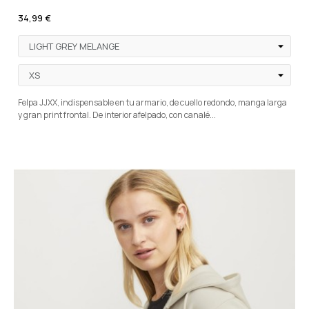
34,99 €
Felpa JJXX, indispensable en tu armario, de cuello redondo, manga larga
y gran print frontal. De interior afelpado, con canalé...