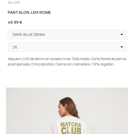
MUJER
PANTALON JJXX ROME
49,99 €
Vaquero JJXX de denim en lavado rinse. Talle medio. Corte flared de pierna
acampanada. Cinco bolsillos. Cierre con cremallera. 79% Algodón...