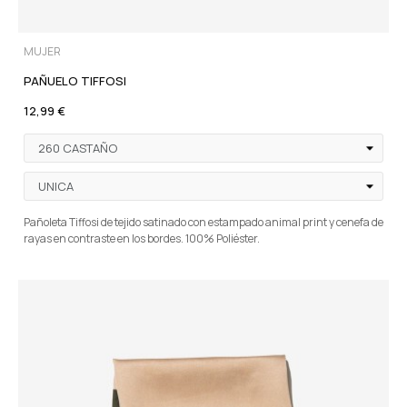
MUJER
PAÑUELO TIFFOSI
12,99 €
Pañoleta Tiffosi de tejido satinado con estampado animal print y cenefa de
rayas en contraste en los bordes. 100% Poliéster.