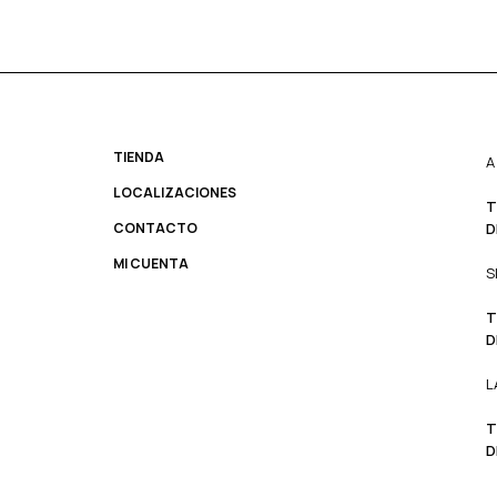
TIENDA
A
LOCALIZACIONES
T
CONTACTO
D
MI CUENTA
S
T
D
L
T
D