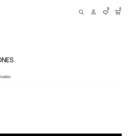
0
0
ONES
luidos